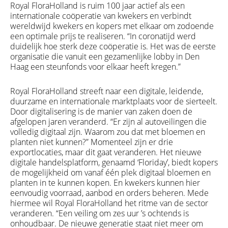
Royal FloraHolland is ruim 100 jaar actief als een
internationale coöperatie van kwekers en verbindt
wereldwijd kwekers en kopers met elkaar om zodoende
een optimale prijs te realiseren. “In coronatijd werd
duidelijk hoe sterk deze coöperatie is. Het was de eerste
organisatie die vanuit een gezamenlijke lobby in Den
Haag een steunfonds voor elkaar heeft kregen.”
Royal FloraHolland streeft naar een digitale, leidende,
duurzame en internationale marktplaats voor de sierteelt.
Door digitalisering is de manier van zaken doen de
afgelopen jaren veranderd. “Er zijn al autoveilingen die
volledig digitaal zijn. Waarom zou dat met bloemen en
planten niet kunnen?” Momenteel zijn er drie
exportlocaties, maar dit gaat veranderen. Het nieuwe
digitale handelsplatform, genaamd ‘Floriday’, biedt kopers
de mogelijkheid om vanaf één plek digitaal bloemen en
planten in te kunnen kopen. En kwekers kunnen hier
eenvoudig voorraad, aanbod en orders beheren. Mede
hiermee wil Royal FloraHolland het ritme van de sector
veranderen. “Een veiling om zes uur ’s ochtends is
onhoudbaar. De nieuwe generatie staat niet meer om