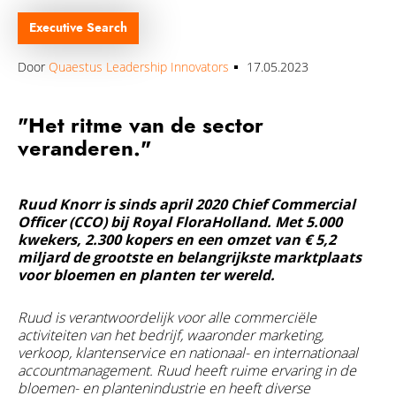
Over Quaestus
Executive Search
Nieuws & insights
Door
Quaestus Leadership Innovators
17.05.2023
Secure Base Leadership
Ons Team
"Het ritme van de sector
veranderen."
Werken bij
Publicaties
Ruud Knorr is sinds april 2020 Chief Commercial
Internationaal
Officer (CCO) bij Royal FloraHolland. Met 5.000
kwekers, 2.300 kopers en een omzet van € 5,2
Onze Partners
miljard de grootste en belangrijkste marktplaats
voor bloemen en planten ter wereld.
Certificering
Ruud is verantwoordelijk voor alle commerciële
activiteiten van het bedrijf, waaronder marketing,
Contact
verkoop, klantenservice en nationaal- en internationaal
accountmanagement. Ruud heeft ruime ervaring in de
bloemen- en plantenindustrie en heeft diverse