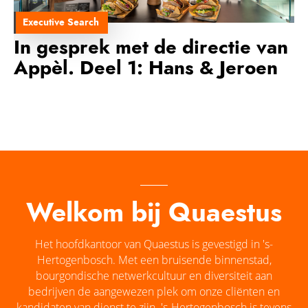
Executive Search
In gesprek met de directie van
Appèl. Deel 1: Hans & Jeroen
Welkom bij Quaestus
Het hoofdkantoor van Quaestus is gevestigd in 's-
Hertogenbosch. Met een bruisende binnenstad,
bourgondische netwerkcultuur en diversiteit aan
bedrijven de aangewezen plek om onze cliënten en
kandidaten van dienst te zijn. 's-Hertogenbosch is tevens