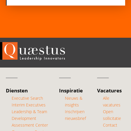
Diensten
Inspiratie
Vacatures
Executive Search
Nieuws &
Alle
Interim Executives
insights
vacatures
Leadership & Team
Inschrijven
Open
Development
nieuwsbrief
sollicitatie
Assessment Center
Contact