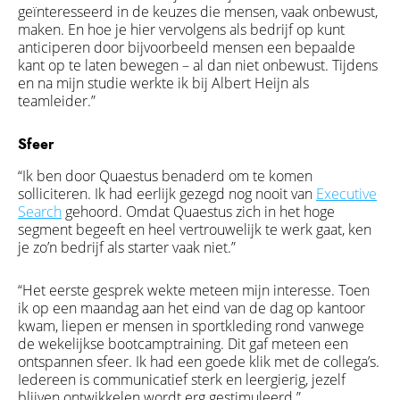
geïnteresseerd in de keuzes die mensen, vaak onbewust,
maken
. En
hoe je hier
vervolgens
als bedrijf op kunt
anticiperen
d
oor bijvoorbeeld mensen een bepaalde
kant op te laten bewegen
– al dan niet
onbewust. Tijdens
en na mijn studie werkte ik bij A
lbert
H
eijn
als
teamleider.”
Sfeer
“Ik ben door Quaestus benaderd om te komen
solliciteren. Ik had eerlijk gezegd nog nooit van
Executive
Search
gehoord. Omdat Quaestus zich in het hoge
segment begeeft en heel vertrouwelijk te werk gaat, ken
je zo’n bedrijf als starter vaak niet.”
“Het eerste gesprek wekte meteen mijn interesse. Toen
ik op een maandag aan het eind van de dag op kantoor
kwam, liepen er mensen in sportkleding rond vanwege
de wekelijkse bootcamptraining. Dit gaf meteen een
ontspannen sfeer. Ik had een goede klik met de collega’s.
Iedereen is communicatief sterk en leergierig, jezelf
blijven ontwikkelen wordt erg gestimuleerd.”