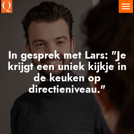
Onze diensten
Executive Search
Interim Executives
In gesprek met Lars: "Je
Leadership & Team Development
krijgt een uniek kijkje in
Assessment Centers
de keuken op
directieniveau."
Governance Services
Branches en sectoren
Vacatures