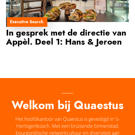
Executive Search
In gesprek met de directie van
Appèl. Deel 1: Hans & Jeroen
Welkom bij Quaestus
Het hoofdkantoor van Quaestus is gevestigd in 's-
Hertogenbosch. Met een bruisende binnenstad,
bourgondische netwerkcultuur en diversiteit aan