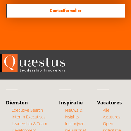
Contactformulier
Diensten
Inspiratie
Vacatures
Executive Search
Nieuws &
Alle
Interim Executives
insights
vacatures
Leadership & Team
Inschrijven
Open
Development
nieuwsbrief
sollicitatie