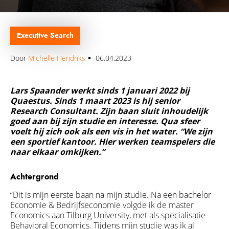
Over Quaestus
Nieuws & insights
Executive Search
Secure Base Leadership
Door
Michelle Hendriks
06.04.2023
Ons Team
Werken bij
Lars Spaander werkt sinds 1 januari 2022 bij
Quaestus. Sinds 1 maart 2023 is hij senior
Publicaties
Research Consultant. Zijn baan sluit inhoudelijk
goed a
an bij zijn studie en interesse. Qua sfeer
Internationaal
voelt hij zich ook als een vis in het water. “We zijn
een sportief kantoor. Hier werken teamspelers die
Onze Partners
naar elkaar omkijken.”
Certificering
Achtergrond
“Dit is mijn eerste baan na mijn studie.
Na een bachelor
Contact
E
conomie &
B
edrijfseconomie
volgde
ik de
master
Economics
aan Tilburg University,
met als specialisatie
Behavioral
Economics
. Tijdens mijn studie was ik al