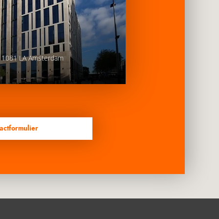
, 1081 LA Amsterdam
actformulier