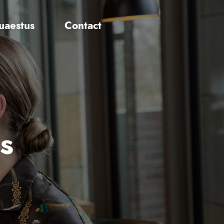
uaestus
Contact
s