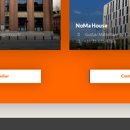
NoMa House
togenbosch
Gustav Mahlerlaan 1212
+31 73 615 4700
ulier
Cont