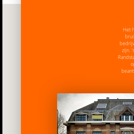
Het h
brui
bedrij
zijn.
Randsta
o
beant