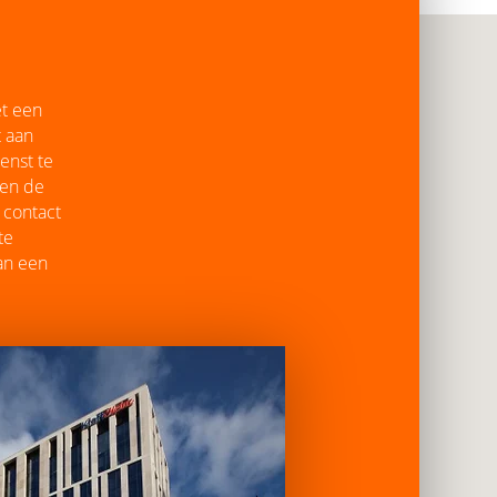
et een
t aan
enst te
 en de
 contact
te
an een