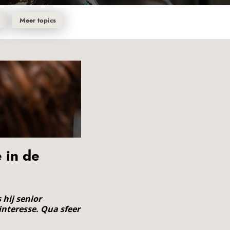
r
Meer topics
e in de
 hij senior
 interesse. Qua sfeer