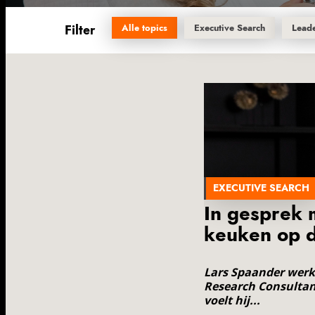
Alle topics
Executive Search
Lead
EXECUTIVE SEARCH
In gesprek m
keuken op d
Lars Spaander werkt
Research Consultant
voelt hij...