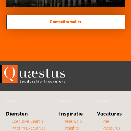
Contactformulier
Diensten
Inspiratie
Vacatures
Executive Search
Nieuws &
Alle
Interim Executives
insights
vacatures