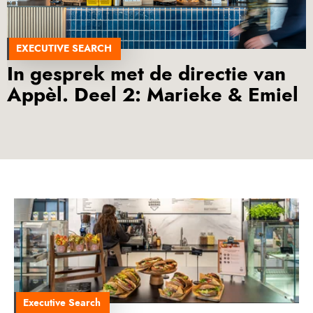
Over Quaestus
Nieuws & insights
EXECUTIVE SEARCH
Secure Base Leadership
In gesprek met de directie van
Ons Team
Appèl. Deel 2: Marieke & Emiel
Werken bij
Publicaties
Internationaal
Onze Partners
Certificering
Contact
Executive Search