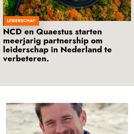
Over Quaestus
Nieuws & insights
LEIDERSCHAP
Secure Base Leadership
NCD en Quaestus starten
Ons Team
meerjarig partnership om
leiderschap in Nederland te
Werken bij
verbeteren.
Publicaties
Internationaal
Onze Partners
Certificering
Contact